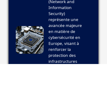
(Network and
Information
Security)
représente une
avancée majeure
en matière de
cybersécurité en
Europe, visant à
renforcer la
protection des
infrastructures
critiques. Chez
Comlink, nous
sommes spécialisés
dans
l'accompagnement
des entreprises des
Hauts-de-France